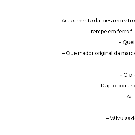
– Acabamento da mesa em vitroc
– Trempe em ferro fu
– Quei
– Queimador original da marc
– O pr
– Duplo comando
– Ac
– Válvulas 