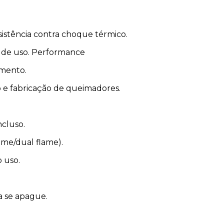
istência contra choque térmico.
s de uso. Performance
imento.
 e fabricação de queimadores.
ncluso.
ame/dual flame).
 uso.
a se apague.