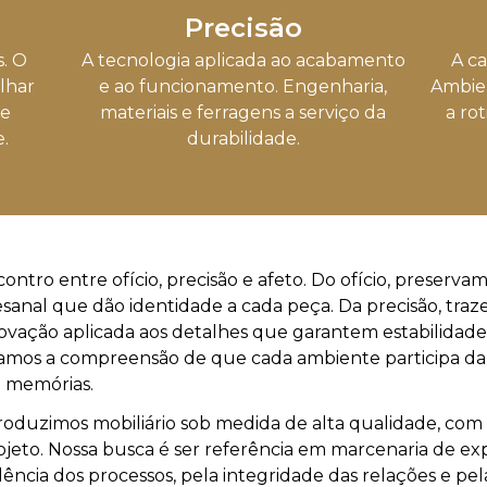
Precisão
. O
A tecnologia aplicada ao acabamento
A c
lhar
e ao funcionamento. Engenharia,
Ambie
ue
materiais e ferragens a serviço da
a ro
.
durabilidade.
contro entre ofício, precisão e afeto. Do ofício, preserva
anal que dão identidade a cada peça. Da precisão, traze
inovação aplicada aos detalhes que garantem estabilidade
amos a compreensão de que cada ambiente participa da 
e memórias.
produzimos mobiliário sob medida de alta qualidade, co
ojeto. Nossa busca é ser referência em marcenaria de ex
ência dos processos, pela integridade das relações e pe