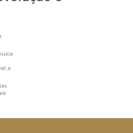
a
 busca
al, a
tes
ara