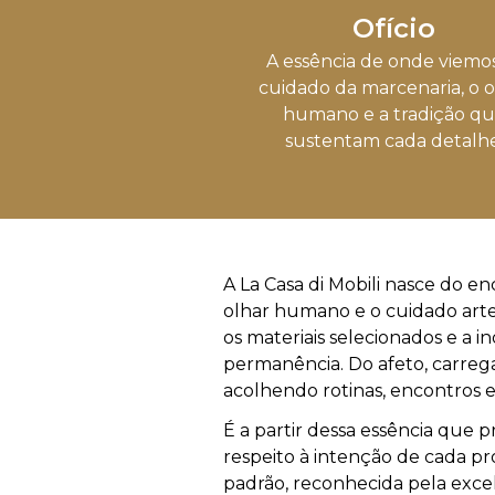
Ofício
A essência de onde viemos
cuidado da marcenaria, o o
humano e a tradição q
sustentam cada detalhe
A La Casa di Mobili nasce do en
olhar humano e o cuidado artes
os materiais selecionados e a 
permanência. Do afeto, carreg
acolhendo rotinas, encontros 
É a partir dessa essência que 
respeito à intenção de cada pr
padrão, reconhecida pela excel