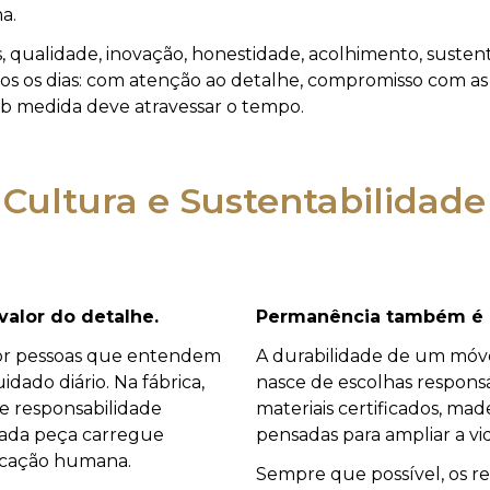
a.
, qualidade, inovação, honestidade, acolhimento, susten
s os dias: com atenção ao detalhe, compromisso com as 
 medida deve atravessar o tempo.
Cultura e Sustentabilidade
alor do detalhe.
Permanência também é c
or pessoas que entendem
A durabilidade de um mó
dado diário. Na fábrica,
nasce de escolhas responsáv
 e responsabilidade
materiais certificados, mad
ada peça carregue
pensadas para ampliar a vid
icação humana.
Sempre que possível, os re