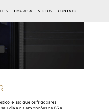
NTES
EMPRESA
VÍDEOS
CONTATO
R
co: é isso que os frigobares
 seu dia a dia em opções de 85 a